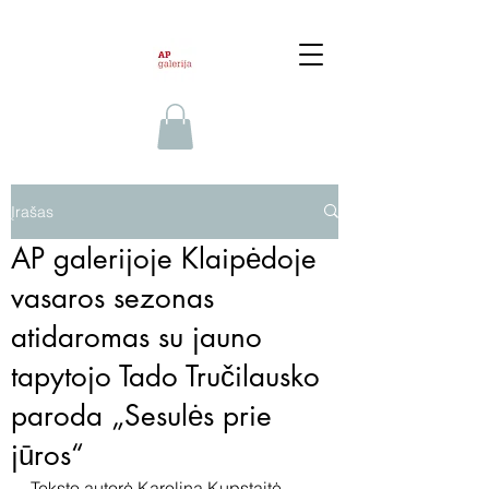
Įrašas
AP galerijoje Klaipėdoje
vasaros sezonas
atidaromas su jauno
tapytojo Tado Tručilausko
paroda „Sesulės prie
jūros“
Teksto autorė Karolina Kupstaitė