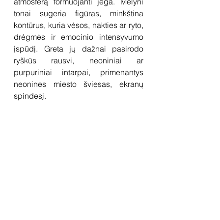
atmosferą formuojanti jėga. Mėlyni 
tonai sugeria figūras, minkština 
kontūrus, kuria vėsos, nakties ar ryto, 
drėgmės ir emocinio intensyvumo 
įspūdį. Greta jų dažnai pasirodo 
ryškūs rausvi, neoniniai ar 
purpuriniai intarpai, primenantys 
neonines miesto šviesas, ekranų 
spindesį.