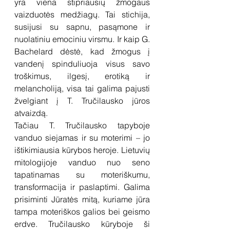
yra viena stipriausių žmogaus 
vaizduotės medžiagų. Tai stichija, 
susijusi su sapnu, pasąmone ir 
nuolatiniu emociniu virsmu. Ir kaip G. 
Bachelard dėstė, kad žmogus į 
vandenį spinduliuoja visus savo 
troškimus, ilgesį, erotiką ir 
melancholiją, visa tai galima pajusti 
žvelgiant į T. Tručilausko jūros 
atvaizdą.
Tačiau T. Tručilausko tapyboje 
vanduo siejamas ir su moterimi – jo 
ištikimiausia kūrybos heroje. Lietuvių 
mitologijoje vanduo nuo seno 
tapatinamas su moteriškumu, 
transformacija ir paslaptimi. Galima 
prisiminti Jūratės mitą, kuriame jūra 
tampa moteriškos galios bei geismo 
erdve. Tručilausko kūryboje ši 