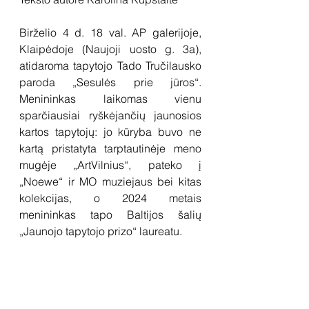
Birželio 4 d. 18 val. AP galerijoje, 
Klaipėdoje (Naujoji uosto g. 3a), 
atidaroma tapytojo Tado Tručilausko 
paroda „Sesulės prie jūros“. 
Menininkas laikomas vienu 
sparčiausiai ryškėjančių jaunosios 
kartos tapytojų: jo kūryba buvo ne 
kartą pristatyta tarptautinėje meno 
mugėje „ArtVilnius“, pateko į 
„Noewe“ ir MO muziejaus bei kitas 
kolekcijas, o 2024 metais 
menininkas tapo Baltijos šalių 
„Jaunojo tapytojo prizo“ laureatu.