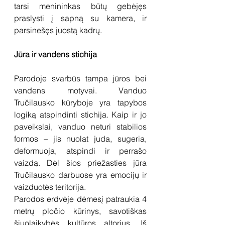
tarsi menininkas būtų gebėjęs 
praslysti į sapną su kamera, ir 
parsinešęs juostą kadrų.
Jūra ir vandens stichija
Parodoje svarbūs tampa jūros bei 
vandens motyvai. Vanduo 
Tručilausko kūryboje yra tapybos 
logiką atspindinti stichija. Kaip ir jo 
paveikslai, vanduo neturi stabilios 
formos – jis nuolat juda, sugeria, 
deformuoja, atspindi ir perrašo 
vaizdą. Dėl šios priežasties jūra 
Tručilausko darbuose yra emocijų ir 
vaizduotės teritorija.
Parodos erdvėje dėmesį patraukia 4 
metrų pločio kūrinys, savotiškas 
šiuolaikybės kultūros altorius. Iš 