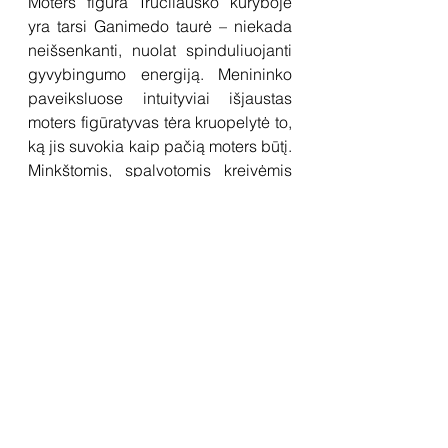
Moters figūra Tručilausko kūryboje 
yra tarsi Ganimedo taurė – niekada 
neišsenkanti, nuolat spinduliuojanti 
gyvybingumo energiją. Menininko 
paveiksluose intuityviai išjaustas 
moters figūratyvas tėra kruopelytė to, 
ką jis suvokia kaip pačią moters būtį. 
Minkštomis, spalvotomis kreivėmis 
artikuliuojamas moters kūnas 
simbolizuoja kultūros lopšį, būties 
priežastį, savotišką Afroditės 
esencijos kristalizaciją. Dėl to 
moteris, visa esanti ir visa kurianti, T. 
Tručilausko paveiksluose dažnai 
atrodo įmegzta į dažo audinį – jos 
kūnas grakščiai įsilieja į sapnišką 
scenografiją, drąsų koloritą ir į patį 
tapybinį veiksmą.
Tačiau, kas iš tiesų yra moteris, kai 