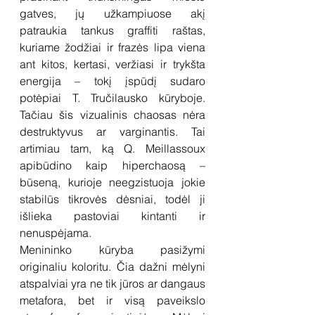
gatves, jų užkampiuose akį 
patraukia tankus graffiti raštas, 
kuriame žodžiai ir frazės lipa viena 
ant kitos, kertasi, veržiasi ir trykšta 
energija – tokį įspūdį sudaro 
potėpiai T. Tručilausko kūryboje. 
Tačiau šis vizualinis chaosas nėra 
destruktyvus ar varginantis. Tai 
artimiau tam, ką Q. Meillassoux 
apibūdino kaip hiperchaosą – 
būseną, kurioje neegzistuoja jokie 
stabilūs tikrovės dėsniai, todėl ji 
išlieka pastoviai kintanti ir 
nenuspėjama.
Menininko kūryba pasižymi 
originaliu koloritu. Čia dažni mėlyni 
atspalviai yra ne tik jūros ar dangaus 
metafora, bet ir visą paveikslo 