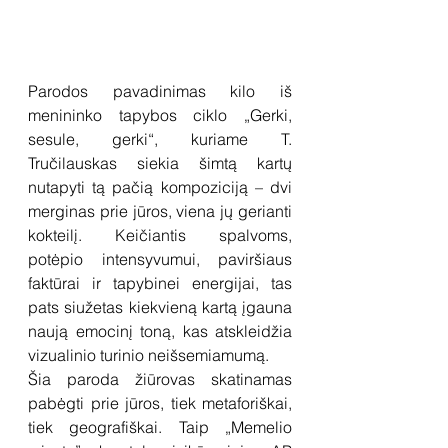
Parodos pavadinimas kilo iš 
menininko tapybos ciklo „Gerki, 
sesule, gerki“, kuriame T. 
Tručilauskas siekia šimtą kartų 
nutapyti tą pačią kompoziciją – dvi 
merginas prie jūros, viena jų gerianti 
kokteilį. Keičiantis spalvoms, 
potėpio intensyvumui, paviršiaus 
faktūrai ir tapybinei energijai, tas 
pats siužetas kiekvieną kartą įgauna 
naują emocinį toną, kas atskleidžia 
vizualinio turinio neišsemiamumą.
Šia paroda žiūrovas skatinamas 
pabėgti prie jūros, tiek metaforiškai, 
tiek geografiškai. Taip „Memelio 