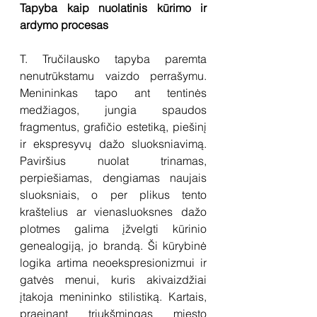
Tapyba kaip nuolatinis kūrimo ir 
ardymo procesas
T. Tručilausko tapyba paremta 
nenutrūkstamu vaizdo perrašymu. 
Menininkas tapo ant tentinės 
medžiagos, jungia spaudos 
fragmentus, grafičio estetiką, piešinį 
ir ekspresyvų dažo sluoksniavimą. 
Paviršius nuolat trinamas, 
perpiešiamas, dengiamas naujais 
sluoksniais, o per plikus tento 
kraštelius ar vienasluoksnes dažo 
plotmes galima įžvelgti kūrinio 
genealogiją, jo brandą. Ši kūrybinė 
logika artima neoekspresionizmui ir 
gatvės menui, kuris akivaizdžiai 
įtakoja menininko stilistiką. Kartais, 
praeinant triukšmingas miesto 