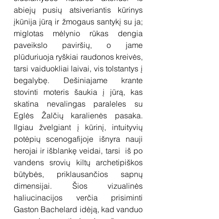
abiejų pusių atsiveriantis kūrinys 
įkūnija jūrą ir žmogaus santykį su ja; 
miglotas mėlynio rūkas dengia 
paveikslo paviršių, o jame 
plūduriuoja ryškiai raudonos kreivės, 
tarsi vaiduokliai laivai, vis tolstantys į 
begalybę. Dešiniajame krante 
stovinti moteris šaukia į jūrą, kas 
skatina nevalingas paraleles su 
Eglės Žalčių karalienės pasaka. 
Ilgiau žvelgiant į kūrinį, intuityvių 
potėpių scenogafijoje išnyra nauji 
herojai ir išblankę veidai, tarsi  iš po 
vandens srovių kiltų archetipiškos 
būtybės, priklausančios sapnų 
dimensijai. Šios vizualinės 
haliucinacijos verčia prisiminti 
Gaston Bachelard idėją, kad vanduo 