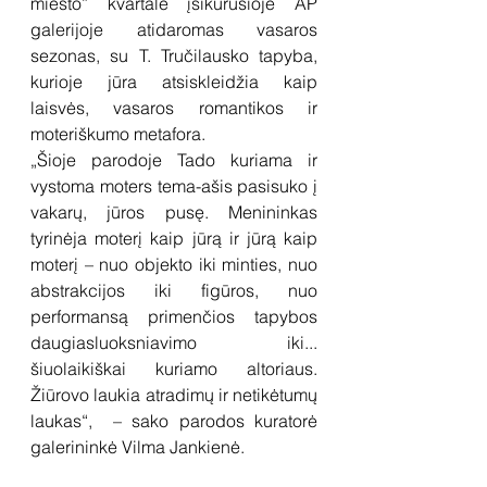
miesto” kvartale įsikūrusioje AP 
galerijoje atidaromas vasaros 
sezonas, su T. Tručilausko tapyba, 
kurioje jūra atsiskleidžia kaip 
laisvės, vasaros romantikos ir 
moteriškumo metafora.
„Šioje parodoje Tado kuriama ir 
vystoma moters tema-ašis pasisuko į 
vakarų, jūros pusę. Menininkas 
tyrinėja moterį kaip jūrą ir jūrą kaip 
moterį – nuo objekto iki minties, nuo 
abstrakcijos iki figūros, nuo 
performansą primenčios tapybos 
daugiasluoksniavimo iki... 
šiuolaikiškai kuriamo altoriaus. 
Žiūrovo laukia atradimų ir netikėtumų 
laukas“,  – sako parodos kuratorė 
galerininkė Vilma Jankienė.