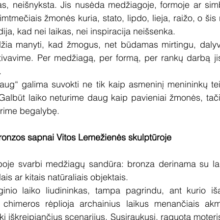
as, neišnyksta. Jis nusėda medžiagoje, formoje ar simb
imtmečiais žmonės kuria, stato, lipdo, lieja, raižo, o ši
ja, kad nei laikas, nei inspiracija neišsenka.
žia manyti, kad žmogus, net būdamas mirtingu, dalyva
ltivavime. Per medžiagą, per formą, per rankų darbą jis
.
aug“ galima suvokti ne tik kaip asmeninį menininkų teigi
Galbūt laiko neturime daug kaip pavieniai žmonės, tačia
rime begalybę.
bronzos sapnai Vitos Lemežienės skulptūroje
boje svarbi medžiagų sandūra: bronza derinama su la
is ar kitais natūraliais objektais.
nio laiko liudininkas, tampa pagrindu, ant kurio iš
s chimeros rėplioja archainius laikus menančiais akme
ikį iškreipiančius scenarijus. Susiraukusi, raguota moteris