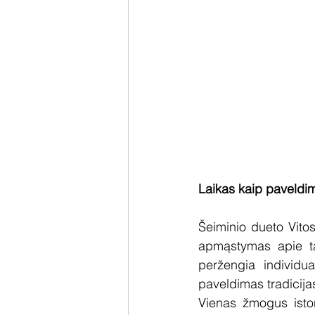
Laikas kaip paveldi
Šeiminio dueto Vitos
apmąstymas apie tai
peržengia individual
paveldimas tradicijas
Vienas žmogus istorij