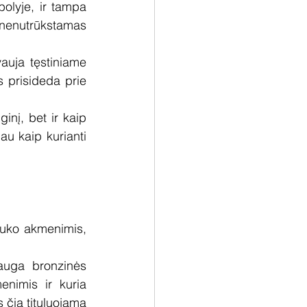
olyje, ir tampa 
s nenutrūkstamas 
uja tęstiniame 
 prisideda prie 
nį, bet ir kaip 
u kaip kurianti 
uko akmenimis, 
auga bronzinės 
nimis ir kuria 
 čia tituluojama 