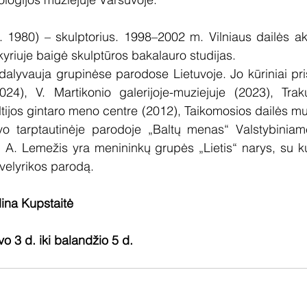
. 1980) – skulptorius. 1998–2002 m. Vilniaus dailės ak
kyriuje baigė skulptūros bakalauro studijas.
dalyvauja grupinėse parodose Lietuvoje. Jo kūriniai pris
024), V. Martikonio galerijoje-muziejuje (2023), Tra
tijos gintaro meno centre (2012), Taikomosios dailės muzi
o tarptautinėje parodoje „Baltų menas“ Valstybiniame
. A. Lemežis yra menininkų grupės „Lietis“ narys, su k
uvelyrikos parodą.
lina Kupstaitė
o 3 d. iki balandžio 5 d.