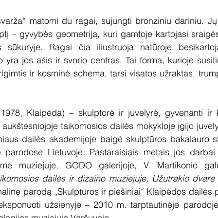
švarža“ matomi du ragai, sujungti bronziniu dariniu. Jų 
į – gyvybės geometriją, kuri gamtoje kartojasi sraigės
sūkuryje. Ragai čia iliustruoja natūroje besikartoja
a jos ašis ir svorio centras. Tai forma, kurioje susitin
prigimtis ir kosminė schema, tarsi visatos užraktas, trum
 1978, Klaipėda) – skulptorė ir juvelyrė, gyvenanti ir ku
aukštesniojoje taikomosios dailės mokykloje įgijo juvely
iaus dailės akademijoje baigė skulptūros bakalauro stu
 parodose Lietuvoje. Pastaraisiais metais jos darbai p
me muziejuje, GODO galerijoje, V. Martikonio galeri
omosios dailės ir dizaino muziejuje, Užutrakio dvare
alinę parodą „Skulptūros ir piešiniai“ Klaipėdos dailės
 eksponuoti užsienyje – 2010 m. tarptautinėje parodoje
logijos muziejuje Varšuvoje.