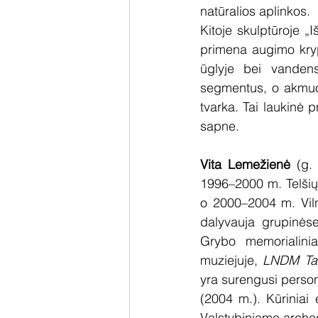
natūralios aplinkos.
Kitoje skulptūroje „I
primena augimo krypt
ūglyje bei vandens 
segmentus, o akmuo yr
tvarka. Tai laukinė 
sapne.
Vita Lemežienė
 (g.
1996–2000 m. Telšių 
o 2000–2004 m. Viln
dalyvauja grupinėse
Grybo memorialinia
muziejuje, 
LNDM Taik
yra surengusi person
(2004 m.). Kūriniai
Valstybiniame archeo