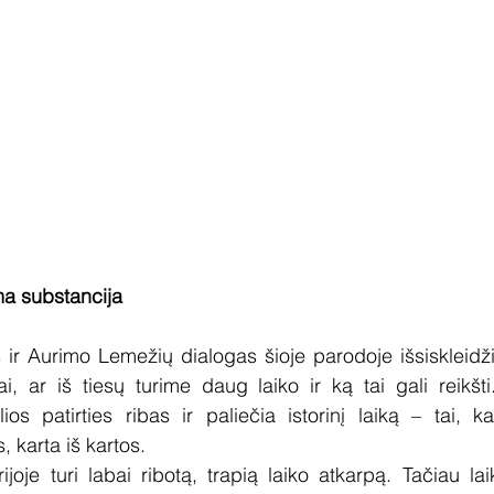
ma substancija
 ir Aurimo Lemežių dialogas šioje parodoje išsiskleidž
, ar iš tiesų turime daug laiko ir ką tai gali reikšti
ios patirties ribas ir paliečia istorinį laiką – tai, k
, karta iš kartos.
oje turi labai ribotą, trapią laiko atkarpą. Tačiau laik