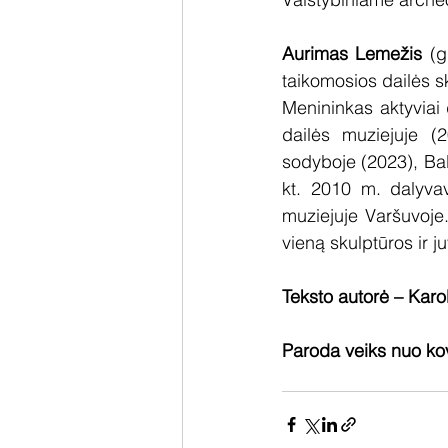
Aurimas Lemežis
 (g
taikomosios dailės s
Menininkas aktyviai 
dailės muziejuje (2
sodyboje (2023), Bal
kt. 2010 m. dalyvav
muziejuje Varšuvoje
vieną skulptūros ir j
Teksto autorė – Karo
Paroda veiks nuo kov