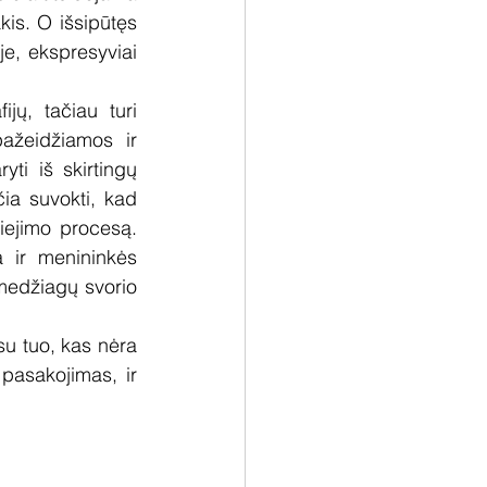
is. O išsipūtęs 
, ekspresyviai 
ų, tačiau turi 
ažeidžiamos ir 
ti iš skirtingų 
ia suvokti, kad 
iejimo procesą. 
a ir menininkės 
 medžiagų svorio 
u tuo, kas nėra 
pasakojimas, ir 