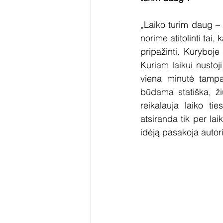
„Laiko turim daug – t
norime atitolinti tai
pripažinti. Kūryboje
Kuriam laikui nustoji
viena minutė tampa
būdama statiška, žiū
reikalauja laiko ti
atsiranda tik per la
idėją pasakoja autori