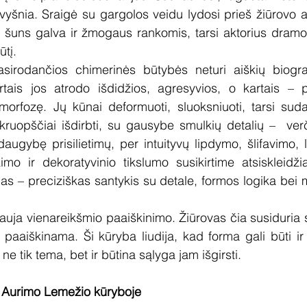
 vyšnia. Sraigė su gargolos veidu lydosi prieš žiūrovo ak
šuns galva ir žmogaus rankomis, tarsi aktorius dramoje
ūtį.
irodančios chimerinės būtybės neturi aiškių biografij
artais jos atrodo išdidžios, agresyvios, o kartais – p
rfozę. Jų kūnai deformuoti, sluoksniuoti, tarsi sudary
kruopščiai išdirbti, su gausybe smulkių detalių –  verč
augybę prisilietimų, per intuityvų lipdymo, šlifavimo, l
imo ir dekoratyvinio tikslumo susikirtime atsiskleidži
imas – preciziškas santykis su detale, formos logika bei
lauja vienareikšmio paaiškinimo. Žiūrovas čia susiduria s
r paaiškinama. Ši kūryba liudija, kad forma gali būti ir 
ne tik tema, bet ir būtina sąlyga jam išgirsti.
 Aurimo Lemežio kūryboje