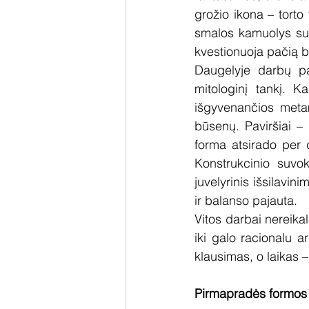
grožio ikona – torto
smalos kamuolys su 
kvestionuoja pačią b
Daugelyje darbų pas
mitologinį tankį. K
išgyvenančios metamo
būsenų. Paviršiai – 
forma atsirado per d
Konstrukcinio suvok
juvelyrinis išsilavin
ir balanso pajauta.
Vitos darbai nereika
iki galo racionalu a
klausimas, o laikas – 
Pirmapradės formos