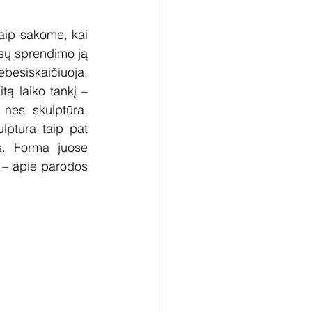
Taip sakome, kai 
ūsų sprendimo ją 
besiskaičiuoja. 
tą laiko tankį – 
es skulptūra, 
lptūra taip pat 
s. Forma juose 
 – 
apie parodos 