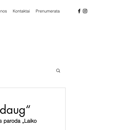
enos
Kontaktai
Prenumerata
 daug“
s paroda „Laiko 