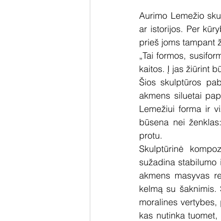
Aurimo Lemežio skul
ar istorijos. Per kūr
prieš joms tampant ž
„Tai formos, susiform
kaitos. Į jas žiūrint 
Šios skulptūros pab
akmens siluetai papi
Lemežiui forma ir vi
būsena nei ženklas:
protu.
Skulptūrinė kompozi
sužadina stabilumo ir
akmens masyvas remi
kelmą su šaknimis. Š
moralines vertybes, 
kas nutinka tuomet, 