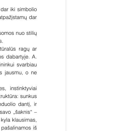
r iki simbolio 
 atpažįstamų dar 
somos nuo stilių 
s.
ūralūs ragų ar 
s dabartyje. A. 
ninkui svarbiau 
os jausmu, o ne 
 instinktyviai 
truktūra: sunkus 
olio dantį, ir 
savo „šaknis“ – 
kyla klausimas, 
 pašalinamos iš 