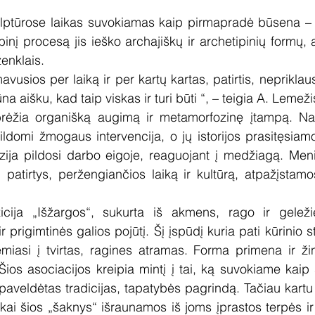
ptūrose laikas suvokiamas kaip pirmapradė būsena – da
ybinį procesą jis ieško archajiškų ir archetipinių formų,
enklais.
avusios per laiką ir per kartų kartas, patirtis, nepriklau
būna aišku, kad taip viskas ir turi būti “, – teigia A. Lemeži
rėžia organišką augimą ir metamorfozinę įtampą. Nat
ldomi žmogaus intervencija, o jų istorijos prasitęsiamo
zija pildosi darbo eigoje, reaguojant į medžiagą. Meni
 patirtys, peržengiančios laiką ir kultūrą, atpažįstam
cija „Išžargos“, sukurta iš akmens, rago ir geležies,
 prigimtinės galios pojūtį. Šį įspūdį kuria pati kūrinio s
asi į tvirtas, ragines atramas. Forma primena ir žindu
ios asociacijos kreipia mintį į tai, ką suvokiame kaip 
paveldėtas tradicijas, tapatybės pagrindą. Tačiau kartu 
kai šios „šaknys“ išraunamos iš joms įprastos terpės ir