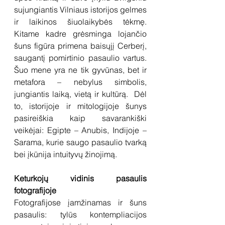
sujungiantis Vilniaus istorijos gelmes 
ir laikinos šiuolaikybės tėkmę. 
Kitame kadre grėsminga lojančio 
šuns figūra primena baisųjį Cerberį, 
saugantį pomirtinio pasaulio vartus. 
Šuo mene yra ne tik gyvūnas, bet ir 
metafora – nebylus simbolis, 
jungiantis laiką, vietą ir kultūrą.  Dėl 
to, istorijoje ir mitologijoje šunys 
pasireiškia kaip savarankiški 
veikėjai: Egipte – Anubis, Indijoje – 
Sarama, kurie saugo pasaulio tvarką 
bei įkūnija intuityvų žinojimą.
Keturkojų vidinis pasaulis 
fotografijoje
Fotografijose įamžinamas ir šuns 
pasaulis: tylūs kontempliacijos 