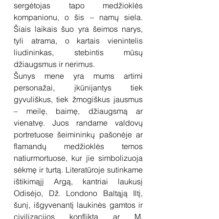
sergėtojas tapo medžioklės 
kompanionu, o šis – namų siela. 
Šiais laikais šuo yra šeimos narys, 
tyli atrama, o kartais vienintelis 
liudininkas, stebintis mūsų 
džiaugsmus ir nerimus.
Šunys mene yra mums artimi 
personažai, įkūnijantys tiek 
gyvuliškus, tiek žmogiškus jausmus 
– meilę, baimę, džiaugsmą ar 
vienatvę. Juos randame valdovų 
portretuose šeimininkų pašonėje ar 
flamandų medžioklės temos 
natiurmortuose, kur jie simbolizuoja 
sėkmę ir turtą. Literatūroje sutinkame 
ištikimąjį Argą, kantriai laukusį 
Odisėjo, Dž. Londono Baltąją Iltį, 
šunį, išgyvenantį laukinės gamtos ir 
civilizacijos konfliktą ar M. 