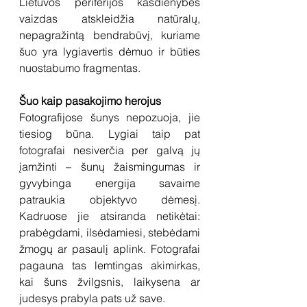
Lietuvos periferijos kasdienybės 
vaizdas atskleidžia natūralų, 
nepagražintą bendrabūvį, kuriame 
šuo yra lygiavertis dėmuo ir būties 
nuostabumo fragmentas.
Šuo kaip pasakojimo herojus
Fotografijose šunys nepozuoja, jie 
tiesiog būna. Lygiai taip pat 
fotografai nesiverčia per galvą jų 
įamžinti – šunų žaismingumas ir 
gyvybinga energija savaime 
patraukia objektyvo dėmesį. 
Kadruose jie atsiranda netikėtai: 
prabėgdami, ilsėdamiesi, stebėdami 
žmogų ar pasaulį aplink. Fotografai 
pagauna tas lemtingas akimirkas, 
kai šuns žvilgsnis, laikysena ar 
judesys prabyla pats už save.