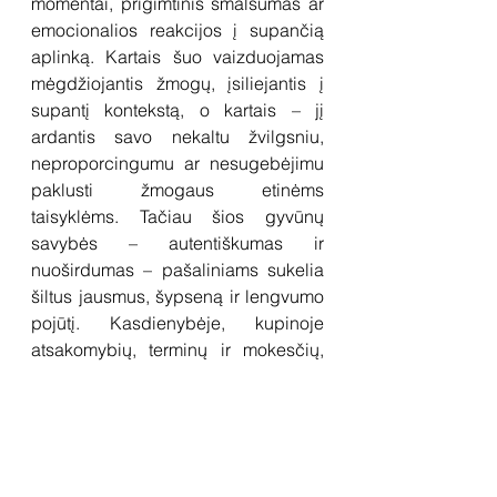
momentai, prigimtinis smalsumas ar 
emocionalios reakcijos į supančią 
aplinką. Kartais šuo vaizduojamas 
mėgdžiojantis žmogų, įsiliejantis į 
supantį kontekstą, o kartais – jį 
ardantis savo nekaltu žvilgsniu, 
neproporcingumu ar nesugebėjimu 
paklusti žmogaus etinėms 
taisyklėms. Tačiau šios gyvūnų 
savybės – autentiškumas ir 
nuoširdumas – pašaliniams sukelia 
šiltus jausmus, šypseną ir lengvumo 
pojūtį. Kasdienybėje, kupinoje 
atsakomybių, terminų ir mokesčių, 
žmogus neretai užmiršta tą tyrą 
laimę, kuri šuniui yra neatskiriama 
būties dalis.
Paroda „Au!“ kviečia žiūrovą 
prisiminti žmogaus ištikimą draugą, 