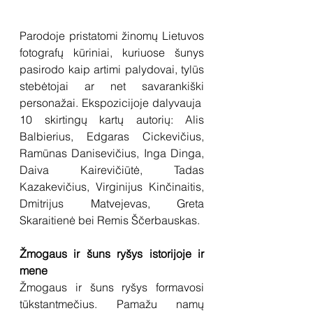
Parodoje pristatomi žinomų Lietuvos 
fotografų kūriniai, kuriuose šunys 
pasirodo kaip artimi palydovai, tylūs 
stebėtojai ar net savarankiški 
personažai. Ekspozicijoje dalyvauja  
10 skirtingų kartų autorių: Alis 
Balbierius, Edgaras Cickevičius, 
Ramūnas Danisevičius, Inga Dinga, 
Daiva Kairevičiūtė, Tadas 
Kazakevičius, Virginijus Kinčinaitis, 
Dmitrijus Matvejevas, Greta 
Skaraitienė bei Remis Ščerbauskas.
Žmogaus ir šuns ryšys istorijoje ir 
mene
Žmogaus ir šuns ryšys formavosi 
tūkstantmečius. Pamažu namų 