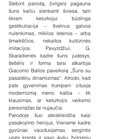
Stebint parodą, žvilgsnį pagauna 
šuns kailiu slenkanti šviesa, tam 
tikram keturkojui būdinga 
gestikuliacija – švelnus galvos 
nulenkimas, miklios letenos – arba 
šmaikščios, nekaltos kultūrinės 
imitacijos. Pavyzdžiui, G. 
Skaraitienės kadre šuns judesys, 
šešėlis ir forma tarsi atkartoja 
Giacomo Ballos paveikslą „Šuns su 
pasaitėliu dinamizmas“. Atrodo, kad 
pats gyvenimas trumpam cituoja 
modernizmą meno kalba – tik 
klausimas, ar keturkojis veiksmo 
personažas tai nujaučia.
Parodoje šuo atsiskleidžia kaip 
pasakojimo herojus. Viename kadre 
gyvūnas vaizduojamas sergintis 
upės krantą ir savo įkyliu žvilgsniu 