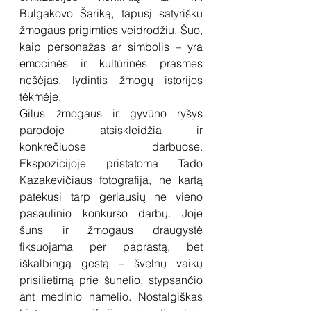
Bulgakovo Šariką, tapusį satyrišku 
žmogaus prigimties veidrodžiu. Šuo, 
kaip personažas ar simbolis – yra 
emocinės ir kultūrinės prasmės 
nešėjas, lydintis žmogų istorijos 
tėkmėje.
Gilus žmogaus ir gyvūno ryšys 
parodoje atsiskleidžia ir 
konkrečiuose darbuose. 
Ekspozicijoje pristatoma Tado 
Kazakevičiaus fotografija, ne kartą 
patekusi tarp geriausių ne vieno 
pasaulinio konkurso darbų. Joje 
šuns ir žmogaus draugystė 
fiksuojama per paprastą, bet 
iškalbingą gestą – švelnų vaikų 
prisilietimą prie šunelio, stypsančio 
ant medinio namelio. Nostalgiškas 