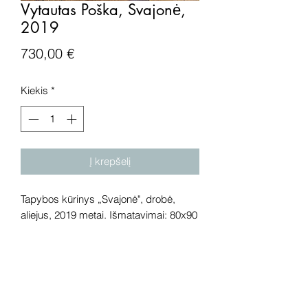
Vytautas Poška, Svajonė,
2019
Price
730,00 €
Kiekis
*
Į krepšelį
Tapybos kūrinys „Svajonė", drobė,
aliejus, 2019 metai. Išmatavimai: 80x90
cm.
Dėmesio! Rekomenduojame kūrinius
pamatyti gyvai, nes spalvos ir bendra
visuma gali skirtis dėl skirtingos