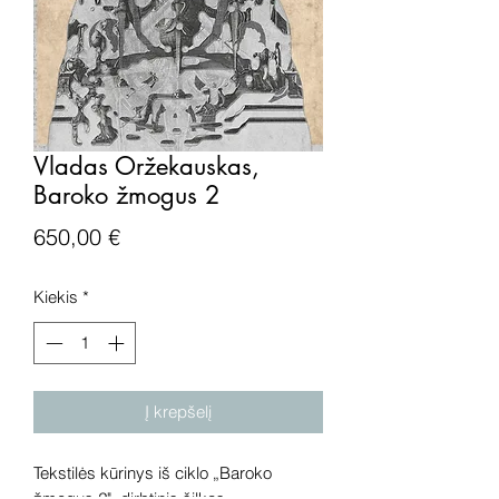
Vladas Oržekauskas,
Baroko žmogus 2
Price
650,00 €
Kiekis
*
Į krepšelį
Tekstilės kūrinys iš ciklo „Baroko
žmogus 2", dirbtinis šilkas,