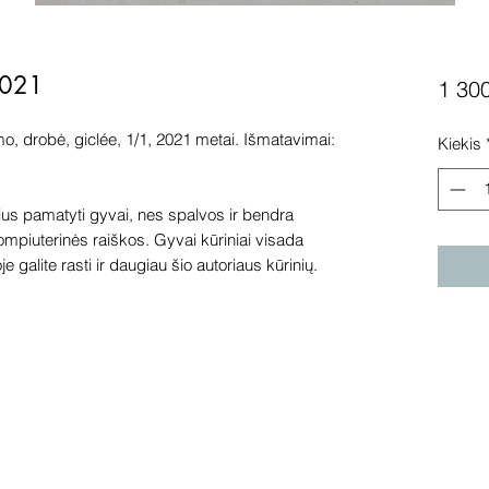
2021
1 30
o, drobė, giclée, 1/1, 2021 metai. Išmatavimai:
Kiekis
s pamatyti gyvai, nes spalvos ir bendra
kompiuterinės raiškos. Gyvai kūriniai visada
e galite rasti ir daugiau šio autoriaus kūrinių.