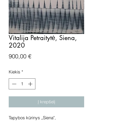
Vitalija Petraitytė, Siena,
2020
Price
900,00 €
Kiekis
*
Į krepšelį
Tapybos kūrinys „Siena",
drobė, aliejus, 2020 metai. Išmatavimai: