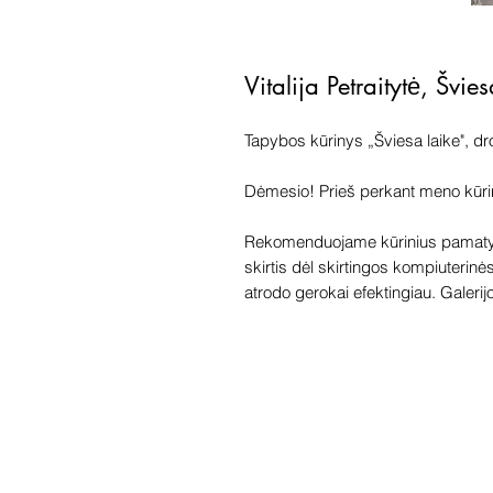
Vitalija Petraitytė, Švi
Tapybos kūrinys „Šviesa laike", dr
Dėmesio! Prieš perkant meno kūrinį 
Rekomenduojame kūrinius pamatyti
skirtis dėl skirtingos kompiuterinė
atrodo gerokai efektingiau. Galerijoj