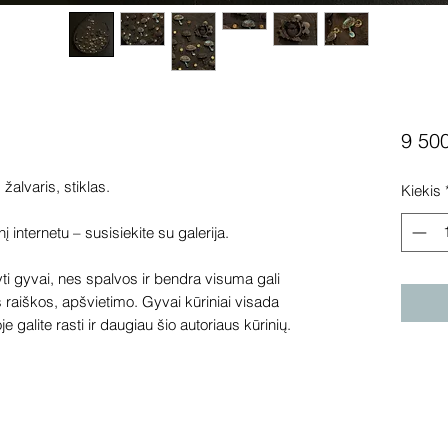
9 50
 žalvaris, stiklas.
Kiekis
internetu – susisiekite su galerija.
 gyvai, nes spalvos ir bendra visuma gali
s raiškos, apšvietimo. Gyvai kūriniai visada
e galite rasti ir daugiau šio autoriaus kūrinių.