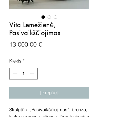
Vita Lemežienė,
Pasivaikščiojimas
Price
13 000,00 €
Kiekis
*
Į krepšelį
Skulptūra „Pasivaikščiojimas“, bronza,
lauko akmęnys, plienas. Išmatavimai: h
42 cm.
Dėmesio! Rekomenduojame kūrinius