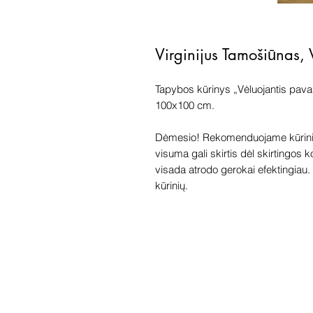
Virginijus Tamošiūnas,
Tapybos kūrinys „Vėluojantis pavas
100x100 cm.
Dėmesio! Rekomenduojame kūriniu
visuma gali skirtis dėl skirtingos 
visada atrodo gerokai efektingiau. G
kūrinių.