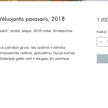
 Vėluojantis pavasaris, 2018
1 20
aris", drobė, aliejus, 2018 metai. Išmatavimai:
Kiekis
s pamatyti gyvai, nes spalvos ir bendra
kompiuterinės raiškos, apšvietimo. Gyvai kūriniai
alerijoje galite rasti ir daugiau šio autoriaus