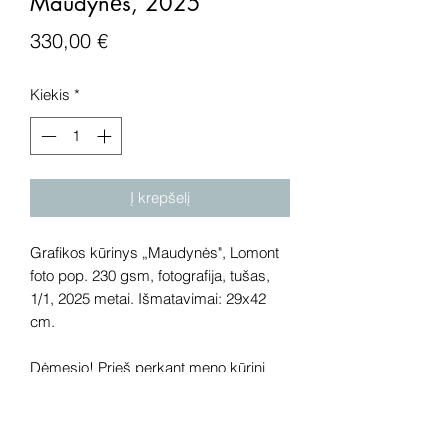
Maudynės, 2025
Price
330,00 €
Kiekis
*
Į krepšelį
Grafikos kūrinys „Maudynės", Lomont
foto pop. 230 gsm, fotografija, tušas,
1/1, 2025 metai. Išmatavimai: 29x42
cm.
Dėmesio! Prieš perkant meno kūrinį
internetu – susisiekite su galerija.
Rekomenduojame kūrinius pamatyti