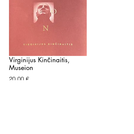
Virginijus Kinčinaitis,
Museion
Price
20,00 €
Kiekis
*
Į krepšelį