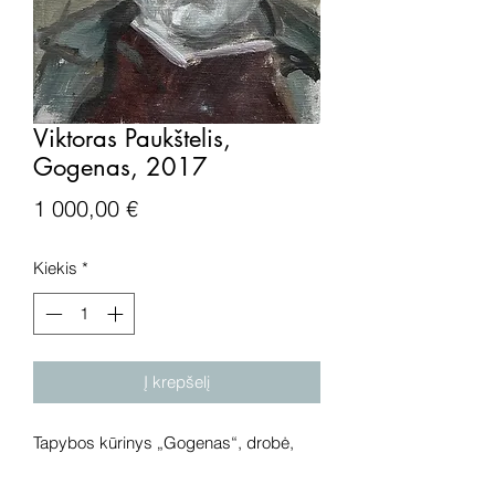
Viktoras Paukštelis,
Gogenas, 2017
Price
1 000,00 €
Kiekis
*
Į krepšelį
Tapybos kūrinys „Gogenas“, drobė,
aliejus, 2017 metai. Išmatavimai: 25x19
cm.