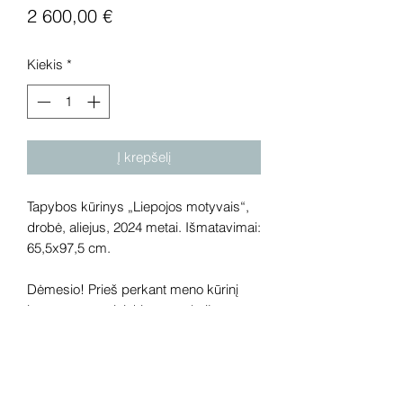
Price
2 600,00 €
Kiekis
*
Į krepšelį
Tapybos kūrinys „Liepojos motyvais“,
drobė, aliejus, 2024 metai. Išmatavimai:
65,5x97,5 cm.
Dėmesio! Prieš perkant meno kūrinį
internetu – susisiekite su galerija.
Rekomenduojame kūrinius pamatyti
gyvai, nes spalvos ir bendra visuma
gali skirtis dėl skirtingos kompiuterinės