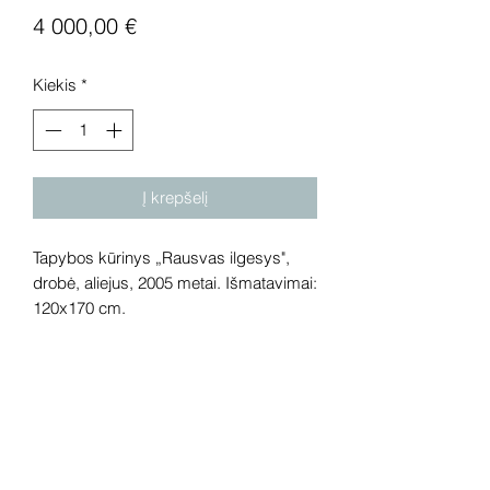
Price
4 000,00 €
Kiekis
*
Į krepšelį
Tapybos kūrinys „Rausvas ilgesys",
drobė, aliejus, 2005 metai. Išmatavimai:
120x170 cm.
Dėmesio! Rekomenduojame kūrinius
pamatyti gyvai, nes spalvos ir bendra
visuma gali skirtis dėl skirtingos
kompiuterinės raiškos, apšvietimo.
Gyvai kūriniai visada atrodo gerokai
efektingiau. Galerijoje galite rasti ir