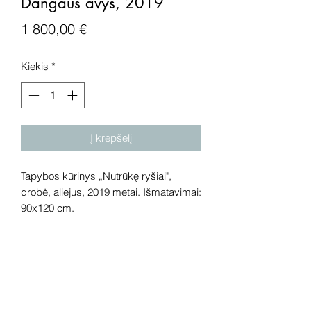
Dangaus avys, 2019
Price
1 800,00 €
Kiekis
*
Į krepšelį
Tapybos kūrinys „Nutrūkę ryšiai",
drobė, aliejus, 2019 metai. Išmatavimai:
90x120 cm.
Dėmesio! Rekomenduojame kūrinius
pamatyti gyvai, nes spalvos ir bendra
visuma gali skirtis dėl skirtingos
kompiuterinės raiškos, apšvietimo.
Gyvai kūriniai visada atrodo gerokai