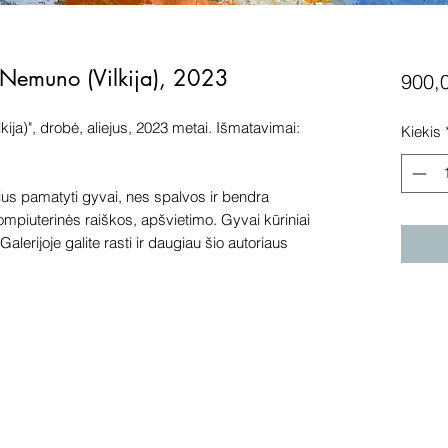
e Nemuno (Vilkija), 2023
900,
ija)", drobė, aliejus, 2023 metai. Išmatavimai:
Kiekis
s pamatyti gyvai, nes spalvos ir bendra
kompiuterinės raiškos, apšvietimo. Gyvai kūriniai
alerijoje galite rasti ir daugiau šio autoriaus