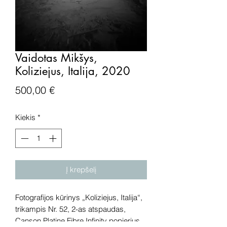
Vaidotas Mikšys,
Koliziejus, Italija, 2020
Price
500,00 €
Kiekis
*
Į krepšelį
Fotografijos kūrinys „Koliziejus, Italija“,
trikampis Nr. 52, 2-as atspaudas,
Canson Platine Fibre Infinity popierius,