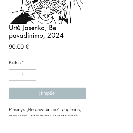
Urtė Jasenka, Be
pavadinimo, 2024
Price
90,00 €
Kiekis
*
Į krepšelį
Piešinys „Be pavadinimo“, popierius,
markeriai, 2024 metai. Išmatavimai:
19x22 cm.