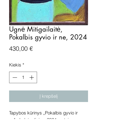
Ugnė Mitigailaitė,
Pokalbis gyvio ir ne, 2024
Price
430,00 €
Kiekis
*
Į krepšelį
Tapybos kūrinys „Pokalbis gyvio ir
ne", drobė, aliejus, 2024 metai.
Išmatavimai: 60x50 cm