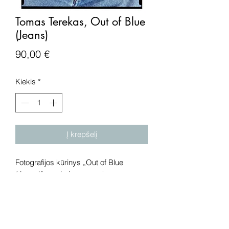
Tomas Terekas, Out of Blue
(Jeans)
Price
90,00 €
Kiekis
*
Į krepšelį
Fotografijos kūrinys „Out of Blue
(Jeans)", popierius, spauda.
Dėmesio! Rekomenduojame kūrinius
pamatyti gyvai, nes spalvos ir bendra
visuma gali skirtis dėl skirtingos