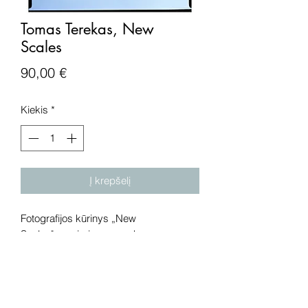
Tomas Terekas, New
Scales
Price
90,00 €
Kiekis
*
Į krepšelį
Fotografijos kūrinys „New
Scales", popierius, spauda.
Dėmesio! Rekomenduojame kūrinius
pamatyti gyvai, nes spalvos ir bendra
visuma gali skirtis dėl skirtingos