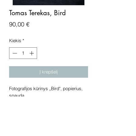
Tomas Terekas, Bird
Price
90,00 €
Kiekis
*
Į krepšelį
Fotografijos kūrinys „Bird", popierius,
spauda.
Dėmesio! Rekomenduojame kūrinius
pamatyti gyvai, nes spalvos ir bendra
visuma gali skirtis dėl skirtingos
kompiuterinės raiškos, apšvietimo.