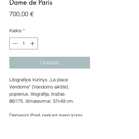
Dame de Paris
Price
700,00 €
Kiekis
*
Į krepšelį
Litografijos kūrinys „La place
Vendome“ (Vandomo aikštė),
popierius, litografija, tiražas
86/175. Išmatavimai: 37x49 cm.
Dėmesio! Prieš perkant meno kūrinį
internetu – susisiekite su galerija.
Rekomenduojame kūrinius pamatyti