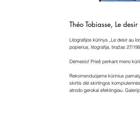
Théo Tobiasse, Le desir 
Litografijos kūrinys „Le desir au l
popierius, litografija, tiražas 27/
Dėmesio! Prieš perkant meno kūrinį 
Rekomenduojame kūrinius pamatyti
skirtis dėl skirtingos kompiuterinė
atrodo gerokai efektingiau. Galerijoj