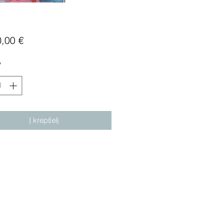
Price
0,00 €
*
Į krepšelį