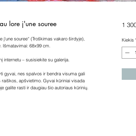
au lore j'une souree
1 30
ore j'une souree“ (Troškimas vakaro širdyje),
Kiekis
199. Išmatavimai: 68x99 cm.
internetu – susisiekite su galerija.
 gyvai, nes spalvos ir bendra visuma gali
s raiškos, apšvietimo. Gyvai kūriniai visada
e galite rasti ir daugiau šio autoriaus kūrinių.