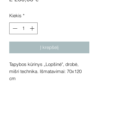
Kiekis
*
Į krepšelį
Tapybos kūrinys „Lopšinė", drobė,
mišri technika. Išmatavimai: 70x120
cm
Dėmesio! Rekomenduojame kūrinius
pamatyti gyvai, nes spalvos ir bendra
visuma gali skirtis dėl skirtingos
kompiuterinės raiškos, apšvietimo.
Gyvai kūriniai visada atrodo gerokai
efektingiau. Galerijoje galite rasti ir
daugiau šio autoriaus kūrinių.