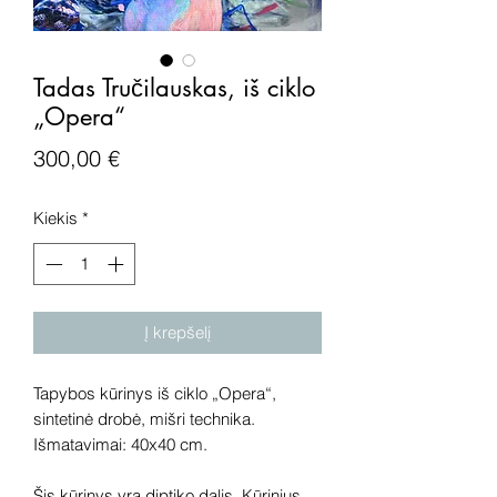
Tadas Tručilauskas, iš ciklo
„Opera“
Price
300,00 €
Kiekis
*
Į krepšelį
Tapybos kūrinys iš ciklo „Opera“,
sintetinė drobė, mišri technika.
Išmatavimai: 40x40 cm.
Šis kūrinys yra diptiko dalis. Kūrinius