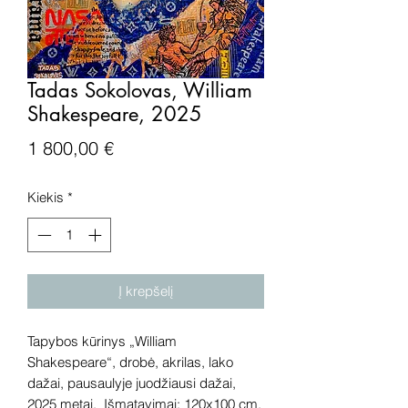
Tadas Sokolovas, William
Shakespeare, 2025
Price
1 800,00 €
Kiekis
*
Į krepšelį
Tapybos kūrinys „William
Shakespeare“, drobė, akrilas, lako
dažai, pausaulyje juodžiausi dažai,
2025 metai. Išmatavimai: 120x100 cm.