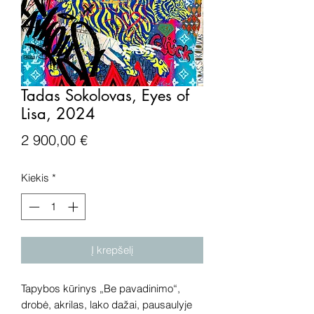
Tadas Sokolovas, Eyes of
Lisa, 2024
Price
2 900,00 €
Kiekis
*
Į krepšelį
Tapybos kūrinys „Be pavadinimo“,
drobė, akrilas, lako dažai, pausaulyje