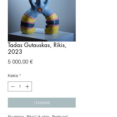
Tadas Gutauskas, Rikis,
2023
Price
5 000,00 €
Kiekis
*
Į krepšelį
Skulptūra „Rikis“ iš ciklo „Protėviai“,