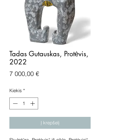
Tadas Gutauskas, Protėvis,
2022
Price
7 000,00 €
Kiekis
*
Į krepšelį
Skulptūra „Protėvis“ iš ciklo „Protėviai“,