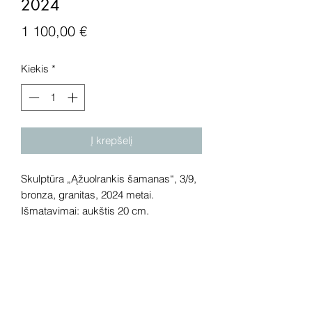
2024
Price
1 100,00 €
Kiekis
*
Į krepšelį
Skulptūra „Ąžuolrankis šamanas“, 3/9,
bronza, granitas, 2024 metai.
Išmatavimai: aukštis 20 cm.
Dėmesio! Rekomenduojame kūrinius
pamatyti gyvai, nes spalvos ir bendra
visuma gali skirtis dėl skirtingos
kompiuterinės raiškos, apšvietimo.
Gyvai kūriniai visada atrodo gerokai