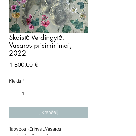
Skaistė Verdingytė,
Vasaros prisiminimai,
2022
Price
1 800,00 €
Kiekis
*
Į krepšelį
Tapybos kūrinys „Vasaros
prisiminimai", drobė,