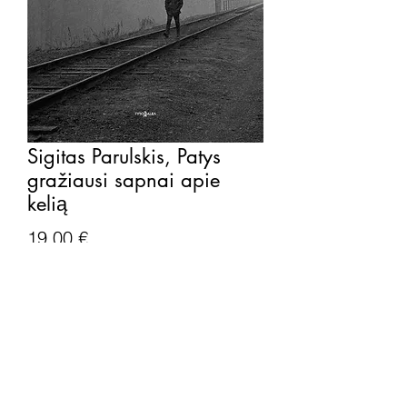
Sigitas Parulskis, Patys
gražiausi sapnai apie
kelią
Price
19,00 €
Kiekis
*
Į krepšelį