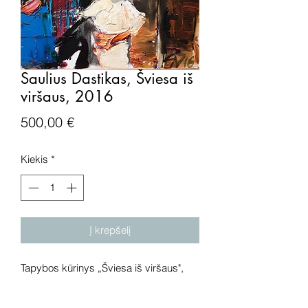
Saulius Dastikas, Šviesa iš
viršaus, 2016
Price
500,00 €
Kiekis
*
Į krepšelį
Tapybos kūrinys „Šviesa iš viršaus",
drobė, aliejus, 2016 metai. Išmatavimai:
47x37 cm.