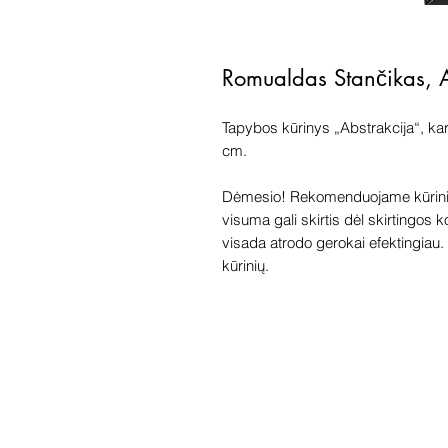
Romualdas Stančikas, 
Tapybos kūrinys „Abstrakcija“, ka
cm.
Dėmesio! Rekomenduojame kūriniu
visuma gali skirtis dėl skirtingos 
visada atrodo gerokai efektingiau. G
kūrinių.