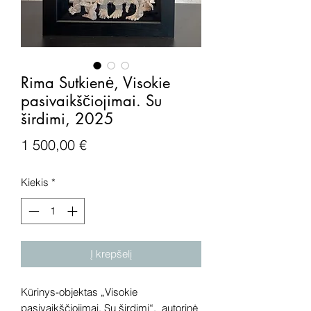
Rima Sutkienė, Visokie
pasivaikščiojimai. Su
širdimi, 2025
Price
1 500,00 €
Kiekis
*
Į krepšelį
Kūrinys-objektas „Visokie
pasivaikščiojimai. Su širdimi“, autorinė