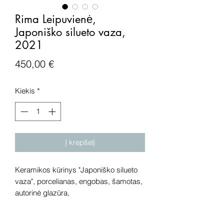
Rima Leipuvienė,
Japoniško silueto vaza,
2021
Price
450,00 €
Kiekis
*
Į krepšelį
Keramikos kūrinys "Japoniško silueto
vaza", porcelianas, engobas, šamotas,
autorinė glazūra,
2021 metai. Išmatavimai:
37x21x21 cm.