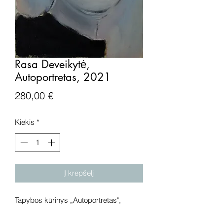
Rasa Deveikytė,
Autoportretas, 2021
Price
280,00 €
Kiekis
*
Į krepšelį
Tapybos kūrinys „Autoportretas",
drobė, aliejus, 2021 metai. Išmatavimai: