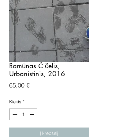
Ramūnas Čičelis,
Urbanistinis, 2016
Price
65,00 €
Kiekis
*
Į krepšelį