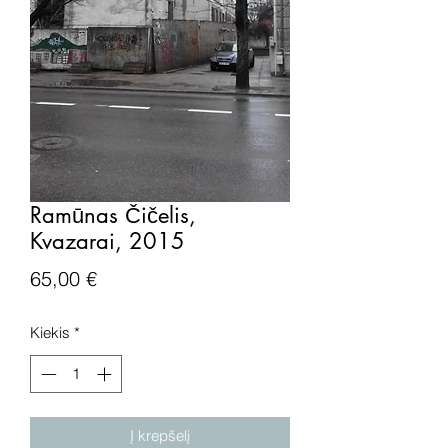
Ramūnas Čičelis,
Kvazarai, 2015
Price
65,00 €
Kiekis
*
Į krepšelį