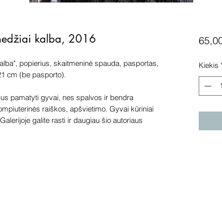
medžiai kalba, 2016
65,0
kalba", popierius, skaitmeninė spauda, pasportas,
Kiekis
21 cm (be pasporto).
s pamatyti gyvai, nes spalvos ir bendra
kompiuterinės raiškos, apšvietimo. Gyvai kūriniai
alerijoje galite rasti ir daugiau šio autoriaus