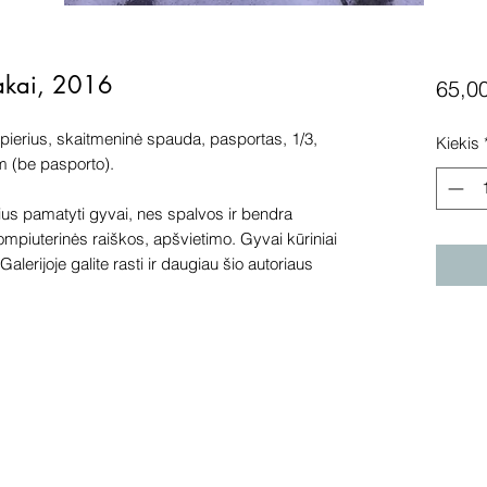
akai, 2016
65,0
opierius, skaitmeninė spauda, pasportas, 1/3,
Kiekis
m (be pasporto).
s pamatyti gyvai, nes spalvos ir bendra
kompiuterinės raiškos, apšvietimo. Gyvai kūriniai
alerijoje galite rasti ir daugiau šio autoriaus