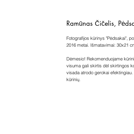
Ramūnas Čičelis, Pėds
Fotografijos kūrinys "Pėdsakai", p
2016 metai. Išmatavimai: 30x21 c
Dėmesio! Rekomenduojame kūriniu
visuma gali skirtis dėl skirtingos 
visada atrodo gerokai efektingiau. G
kūrinių.