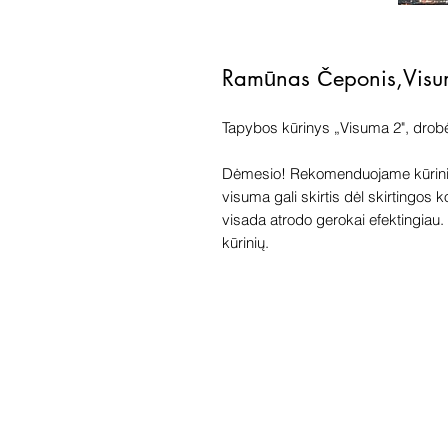
Ramūnas Čeponis,Vis
Tapybos kūrinys „Visuma 2", drobė
Dėmesio! Rekomenduojame kūriniu
visuma gali skirtis dėl skirtingos 
visada atrodo gerokai efektingiau. G
kūrinių.