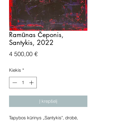
Ramūnas Čeponis,
Santykis, 2022
Price
4 500,00 €
Kiekis
*
Į krepšelį
Tapybos kūrinys „Santykis", drobė,
aliejus, 2022 metai. Išmatavimai:
140x110 cm.