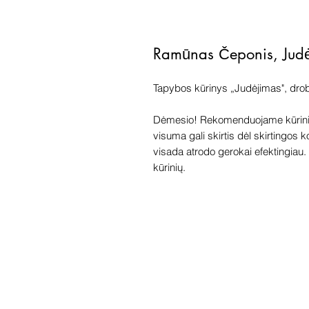
Ramūnas Čeponis, Jud
Tapybos kūrinys „Judėjimas", drob
Dėmesio! Rekomenduojame kūriniu
visuma gali skirtis dėl skirtingos 
visada atrodo gerokai efektingiau. G
kūrinių.