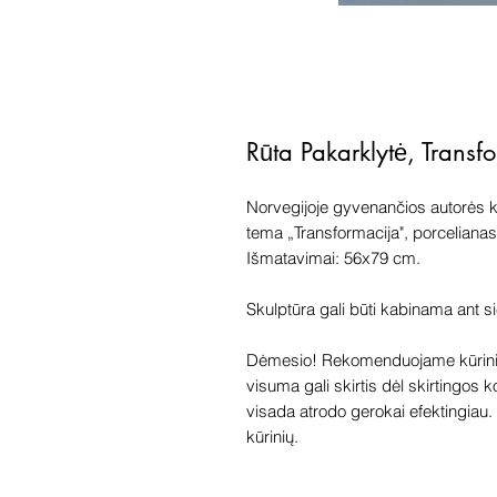
Rūta Pakarklytė, Trans
Norvegijoje gyvenančios autorės 
tema „Transformacija", porcelianas
Išmatavimai: 56x79 cm.
Skulptūra gali būti kabinama ant s
Dėmesio! Rekomenduojame kūriniu
visuma gali skirtis dėl skirtingos 
visada atrodo gerokai efektingiau. G
kūrinių.