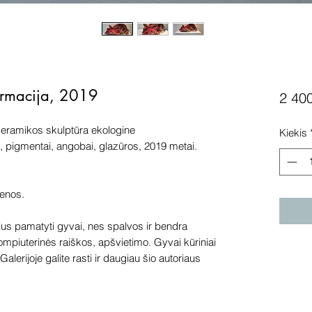
formacija, 2019
2 40
keramikos skulptūra ekologine
Kiekis
, pigmentai, angobai, glazūros, 2019 metai.
ienos.
s pamatyti gyvai, nes spalvos ir bendra
kompiuterinės raiškos, apšvietimo. Gyvai kūriniai
alerijoje galite rasti ir daugiau šio autoriaus