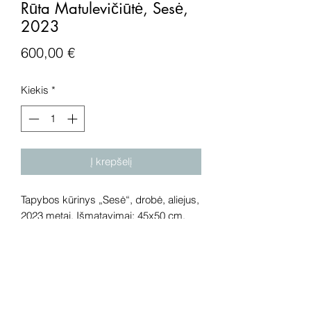
Rūta Matulevičiūtė, Sesė,
2023
Price
600,00 €
Kiekis
*
Į krepšelį
Tapybos kūrinys „Sesė“, drobė, aliejus,
2023 metai. Išmatavimai: 45x50 cm.
Dėmesio! Rekomenduojame kūrinius
pamatyti gyvai, nes spalvos ir bendra
visuma gali skirtis dėl skirtingos
kompiuterinės raiškos, apšvietimo.