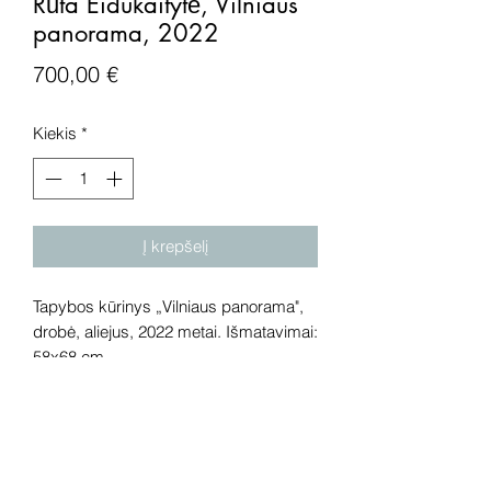
Rūta Eidukaitytė, Vilniaus
panorama, 2022
Price
700,00 €
Kiekis
*
Į krepšelį
Tapybos kūrinys „Vilniaus panorama",
drobė, aliejus, 2022 metai. Išmatavimai:
58x68 cm.
Dėmesio! Rekomenduojame kūrinius
pamatyti gyvai, nes spalvos ir bendra
visuma gali skirtis dėl skirtingos
kompiuterinės raiškos, apšvietimo.